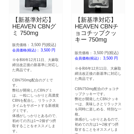
【新基準対応】
【新基準対応】
HEAVEN CBNグ
HEAVEN CBNチ
ミ 750mg
ョコチップクッ
キー 750mg
3,500
円(税込)
販売価格：
3,500
円
会員価格(税込)：
3,500
円(税込)
販売価格：
3,500
円
会員価格(税込)：
※令和6年12月11日、大麻取
締法改正後の新基準に対応し
※令和6年12月11日、大麻取
た商品です。
締法改正後の新基準に対応し
た商品です。
CBN750mg配合のグミで
す。
CBN750mg配合のチョコチ
弊社が開発したCBNグミ
ップクッキーです。
は、一粒にしっかりと高濃度
弊社が開発したCBNクッキ
CBNを配合し、リラックス
ーは、美味しさとリラックス
タイムをサポートする新感覚
を同時に楽しめる、特別な一
グミです。
枚。
体感がしっかりとあるので、
体感がしっかりとあるので、
初めての方は1〜2個ずつ摂
初めての方は1〜2枚ずつ摂
取することをオススメしま
取することをオススメしま
す。